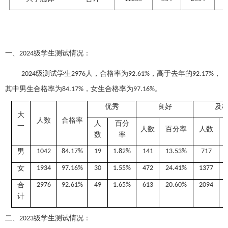
一、
级学生测试情况：
2024
级测试学生
人，合格率为
，高于去年的
，
2024
2
976
92.61%
9
2
.
1
7
%
其中男生合格率为
，女生合格率为
。
84
.
17%
97.16%
优秀
良好
及
大
人数
合格率
人
百分
一
人数
百分率
人数
数
率
男
1042
84.17%
19
1.82%
141
13.53%
717
6
女
1934
97.16%
30
1.55%
472
24.41%
1377
7
合
2976
92.61%
49
1.65%
613
20.60%
2094
7
计
二、
级学生测试情况：
2023