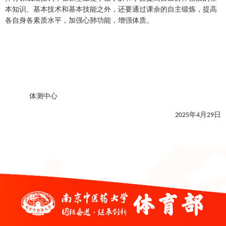
本知识、基本技术和基本技能之外，还要通过课余的自主锻炼，提高
各自身各素质水平，加强心肺功能，增强体质。
体测中心
年
月
日
20
2
5
4
29