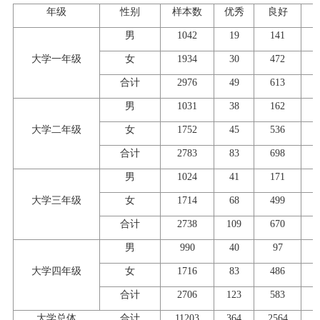
年级
性别
样本数
优秀
良好
男
1042
19
141
大学一年级
女
1934
30
472
1
合计
2976
49
613
2
男
1031
38
162
大学二年级
女
1752
45
536
1
合计
2783
83
698
1
男
1024
41
171
大学三年级
女
1714
68
499
1
合计
2738
109
670
1
男
990
40
97
大学四年级
女
1716
83
486
1
合计
2706
123
583
1
大学总体
合计
11203
364
2564
7