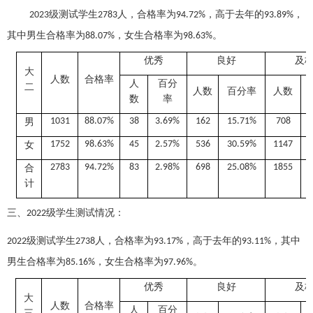
级测试学生
人，合格率为
，高于去年的
，
2023
2783
94.72%
93.89%
其中男生合格率为
，女生合格率为
。
88.07%
98.63%
优秀
良好
及
大
人数
合格率
人
百分
二
人数
百分率
人数
数
率
男
1031
88.07%
38
3.69%
162
15.71%
708
6
女
1752
98.63%
45
2.57%
536
30.59%
1147
6
合
2783
94.72%
83
2.98%
698
25.08%
1855
6
计
三、
级学生测试情况：
20
2
2
级测试学生
人，合格率为
，高于去年的
，其中
20
2
2
2738
93.17%
93.
11%
男生合格率为
，女生合格率为
。
8
5.16%
9
7.96%
优秀
良好
及
大
人数
合格率
人
百分