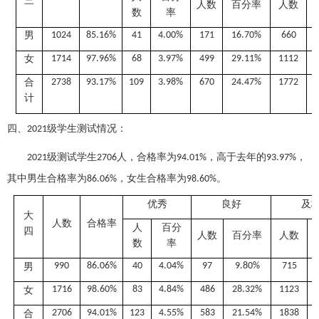
三
人数
百分率
人数
数
率
男
1024
85.16%
41
4.00%
171
16.70%
660
6
女
1714
97.96%
68
3.97%
499
29.11%
1112
6
合
2738
93.17%
109
3.98%
670
24.47%
1772
6
计
四、
级学生测试情况：
2021
级测试学生
人，合格率为
，高于去年的
，
2021
2
706
94.01%
9
3.97%
其中男生合格率为
，女生合格率为
。
86.06%
9
8.60%
优秀
良好
及
大
人数
合格率
人
百分
四
人数
百分率
人数
数
率
男
990
86.06%
40
4.04%
97
9.80%
715
7
女
1716
98.60%
83
4.84%
486
28.32%
1123
6
合
2706
94.01%
123
4.55%
583
21.54%
1838
6