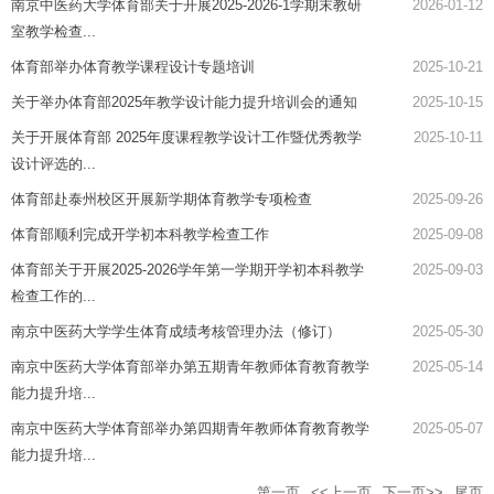
南京中医药大学体育部关于开展2025-2026-1学期末教研
2026-01-12
室教学检查...
体育部举办体育教学课程设计专题培训
2025-10-21
关于举办体育部2025年教学设计能力提升培训会的通知
2025-10-15
关于开展体育部 2025年度课程教学设计工作暨优秀教学
2025-10-11
设计评选的...
体育部赴泰州校区开展新学期体育教学专项检查
2025-09-26
体育部顺利完成开学初本科教学检查工作
2025-09-08
体育部关于开展2025-2026学年第一学期开学初本科教学
2025-09-03
检查工作的...
南京中医药大学学生体育成绩考核管理办法（修订）
2025-05-30
南京中医药大学体育部举办第五期青年教师体育教育教学
2025-05-14
能力提升培...
南京中医药大学体育部举办第四期青年教师体育教育教学
2025-05-07
能力提升培...
第一页
<<上一页
下一页>>
尾页